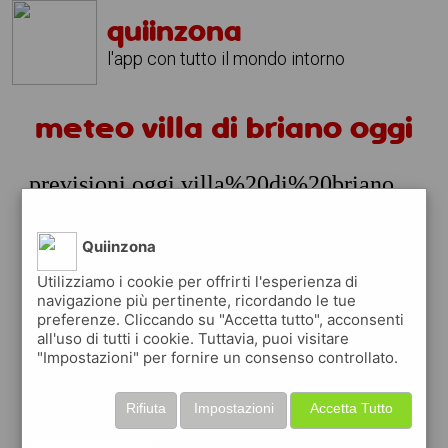
quiinzona
l'app con tutto il mondo intorno
meteo villa di briano oggi
previsioni oggi villa%20di%20briano
prossime ore
Quiinzona
meteo villa%20di%20briano domani e
Utilizziamo i cookie per offrirti l'esperienza di
prossimi giorni
navigazione più pertinente, ricordando le tue
preferenze. Cliccando su "Accetta tutto", acconsenti
nelle prossime ore a villa%20di%20briano
all'uso di tutti i cookie. Tuttavia, puoi visitare
si prevede
"Impostazioni" per fornire un consenso controllato.
temperature a partire da 0° fino 0°
Rifiuta
Impostazioni
Accetta Tutto
meteo villa%20di%20briano domani