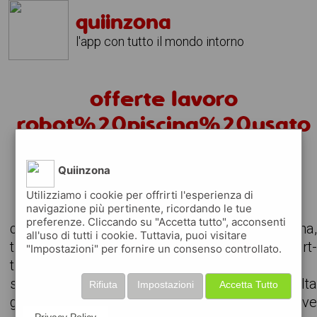
quiinzona
l'app con tutto il mondo intorno
offerte lavoro
robot%20piscina%20usato
oggi
Quiinzona
alcuni annunci per offerte di lavoro
Utilizziamo i cookie per offrirti l'esperienza di
navigazione più pertinente, ricordando le tue
preferenze. Cliccando su "Accetta tutto", acconsenti
consulta le offerte di lavoro attive nella zona
all'uso di tutti i cookie. Tuttavia, puoi visitare
trova il lavoro che stavi cercando, anche part
"Impostazioni" per fornire un consenso controllato.
time o da svolgere in remoto
scarica gratuitamente l'app e consult
Rifiuta
Impostazioni
Accetta Tutto
giornalmente gli annunci delle aziende attiv
Privacy Policy