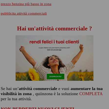
prezzo benzina più basso in zona
pubblicita attività commerciali
Hai un'attività commerciale ?
Se hai un’
attività commerciale
e vuoi
aumentare la tua
visibilità in zona
, quiinzona è la soluzione
COMPLETA
per la tua attività.