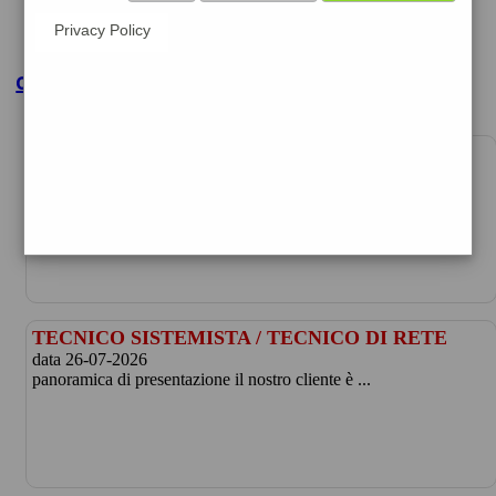
Privacy Policy
clicca per maggiori dettagli
INSTALLATORE IMPIANTI FOTOVOLTAICI E
CLIMATIZZAZIO
data 26-07-2026
panoramica di presentazione il nostro cliente è ...
TECNICO SISTEMISTA / TECNICO DI RETE
data 26-07-2026
panoramica di presentazione il nostro cliente è ...