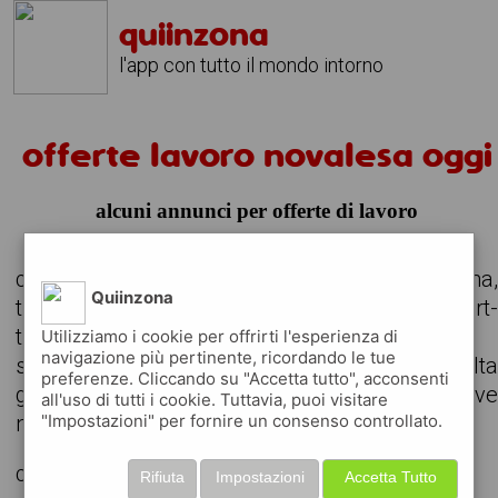
quiinzona
l'app con tutto il mondo intorno
offerte lavoro novalesa oggi
alcuni annunci per offerte di lavoro
consulta le offerte di lavoro attive nella zona
Quiinzona
trova il lavoro che stavi cercando, anche part
time o da svolgere in remoto
Utilizziamo i cookie per offrirti l'esperienza di
navigazione più pertinente, ricordando le tue
scarica gratuitamente l'app e consult
preferenze. Cliccando su "Accetta tutto", acconsenti
giornalmente gli annunci delle aziende attiv
all'uso di tutti i cookie. Tuttavia, puoi visitare
"Impostazioni" per fornire un consenso controllato.
nella tua zona
cerchiamo
Rifiuta
Impostazioni
Accetta Tutto