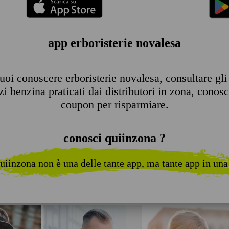
app erboristerie novalesa
oi conoscere erboristerie novalesa, consultare gli o
 benzina praticati dai distributori in zona, conosce
coupon per risparmiare.
conosci quiinzona ?
uiinzona non è una delle tante app, ma tante app in una