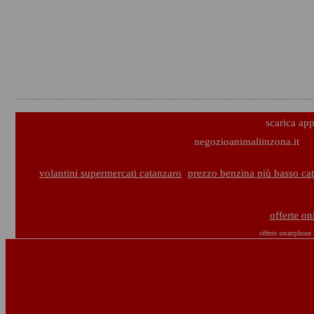
scarica ap
negozioanimaliinzona.it
volantini supermercati catanzaro
prezzo benzina più basso ca
offerte on
offerte smartphone