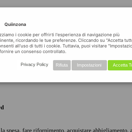
Quiinzona
izziamo i cookie per offrirti l'esperienza di navigazione più
inente, ricordando le tue preferenze. Cliccando su "Accetta tutt
nsenti all'uso di tutti i cookie. Tuttavia, puoi visitare "Impostazi
iche
fornire un consenso controllato.
Privacy Policy
Rifiuta
Impostazioni
Accetta T
rd
 la spesa, fare rifornimento, acquistare abbigliamento, 