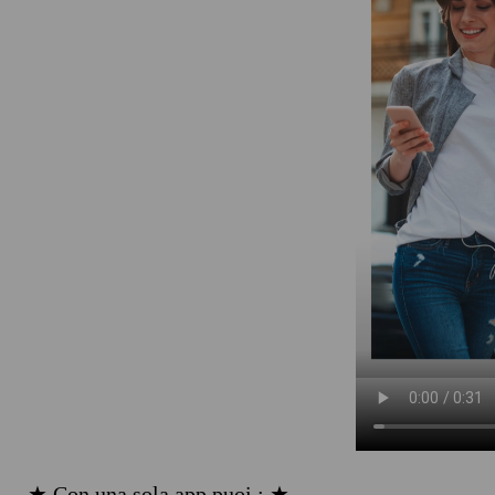
★ Con una sola app puoi : ★