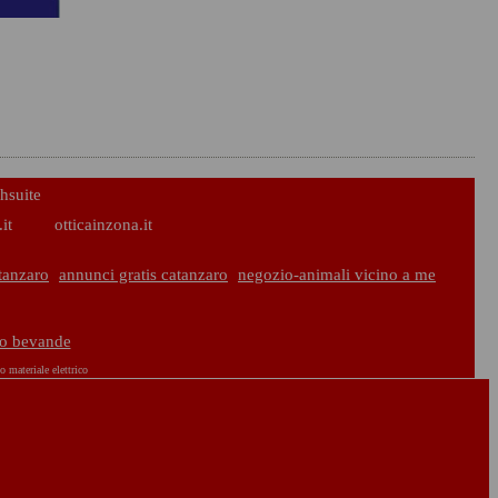
hsuite
it
otticainzona.it
tanzaro
annunci gratis catanzaro
negozio-animali vicino a me
bo bevande
o materiale elettrico