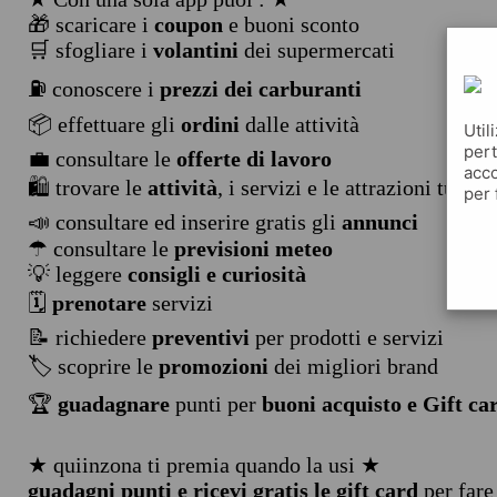
🎁 scaricare i
coupon
e buoni sconto
🛒 sfogliare i
volantini
dei supermercati
⛽ conoscere i
prezzi dei carburanti
📦 effettuare gli
ordini
dalle attività
Util
pert
💼 consultare le
offerte di lavoro
acco
🛍️ trovare le
attività
, i servizi e le attrazioni turist
per 
📣 consultare ed inserire gratis gli
annunci
☂ consultare le
previsioni meteo
💡 leggere
consigli e curiosità
🗓️
prenotare
servizi
📝 richiedere
preventivi
per prodotti e servizi
🏷️ scoprire le
promozioni
dei migliori brand
🏆
guadagnare
punti per
buoni acquisto e Gift ca
★ quiinzona ti premia quando la usi ★
guadagni punti e ricevi gratis le gift card
per fare