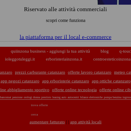
Riservato alle attività commerciali
scopri come funziona
la piattaforma per il local e-commerce
p
quiinzona business - aggiungi la tua attività
blog
q-touc
ioleggotuleggi.it
erboristeriainzona.it
centroesteticoinzona.
tanzaro
prezzi carburante catanzaro
offerte lavoro catanzaro
meteo ca
app negozi catanzaro
app erboristerie catanzaro
app ottiche catanzaro
line abbigliamento sportivo
offerte online tecnologia
offerte online ci
bancomat
pensione
orologi donna
prestisto
leasing auto
autocentri
bilance elettroniche
pompa benzina
ingross
trova offerte
cerca
| |
aumentare fatturato
app attività locali