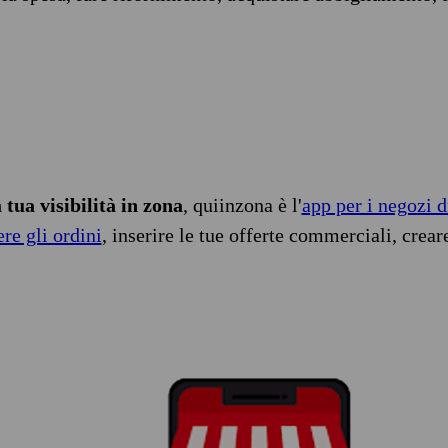
tua visibilità in zona
, quiinzona è l'
app per i negozi d
ere gli ordini
, inserire le tue offerte commerciali, crear