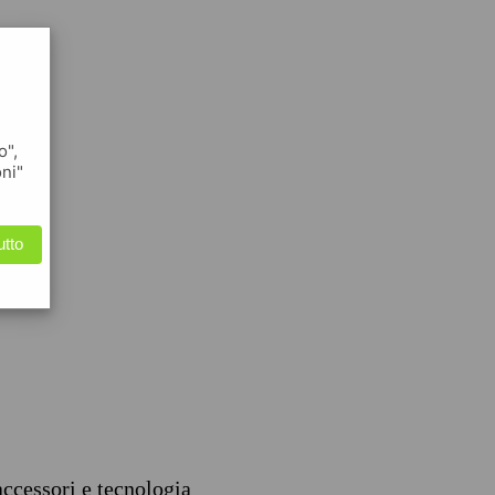
o",
oni"
utto
accessori e tecnologia