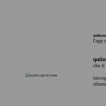
quiinzo
l'app 
quiin
che ti
raccog
riforn