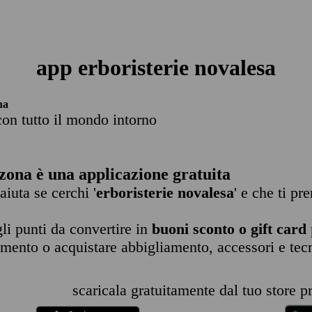
app erboristerie novalesa
na
con tutto il mondo intorno
zona è una applicazione gratuita
 aiuta se cerchi '
erboristerie novalesa
' e che ti pr
li punti da convertire in
buoni sconto o gift card
imento o acquistare abbigliamento, accessori e tec
scaricala gratuitamente dal tuo store pr