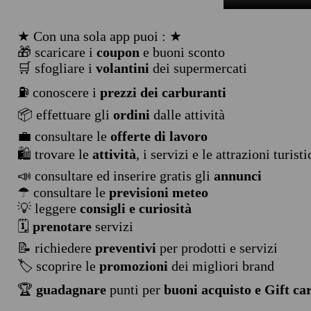
★ Con una sola app puoi : ★
🎁 scaricare i
coupon
e buoni sconto
🛒 sfogliare i
volantini
dei supermercati
⛽ conoscere i
prezzi dei carburanti
📦 effettuare gli
ordini
dalle attività
💼 consultare le
offerte di lavoro
🛍️ trovare le
attività
, i servizi e le attrazioni turist
📣 consultare ed inserire gratis gli
annunci
☂ consultare le
previsioni meteo
💡 leggere
consigli e curiosità
🗓️
prenotare
servizi
📝 richiedere
preventivi
per prodotti e servizi
🏷️ scoprire le
promozioni
dei migliori brand
🏆
guadagnare
punti per
buoni acquisto e Gift ca