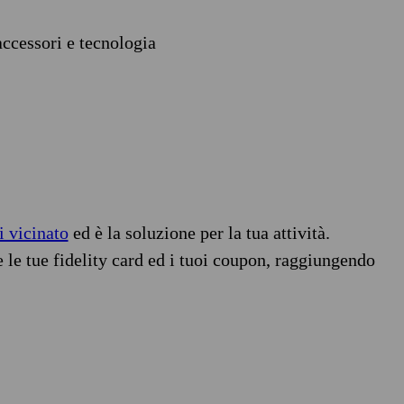
accessori e tecnologia
i vicinato
ed è la soluzione per la tua attività.
e le tue fidelity card ed i tuoi coupon, raggiungendo