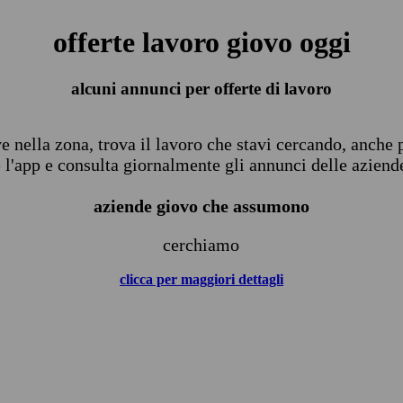
offerte lavoro giovo oggi
alcuni annunci per offerte di lavoro
ive nella zona, trova il lavoro che stavi cercando, anche
 l'app e consulta giornalmente gli annunci delle aziende
aziende giovo che assumono
cerchiamo
clicca per maggiori dettagli