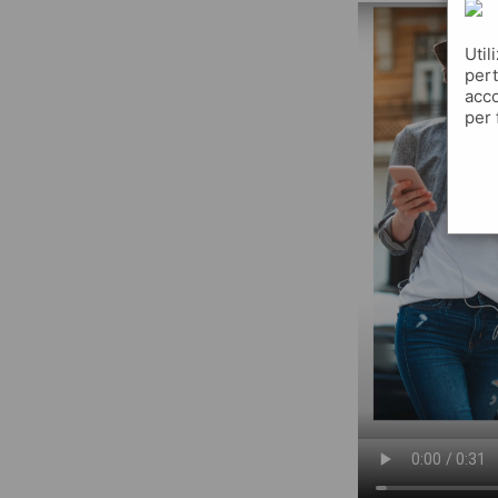
Util
pert
acco
per 