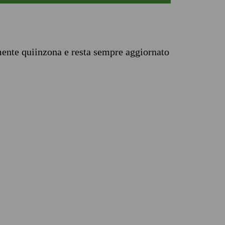
mente quiinzona e resta sempre aggiornato