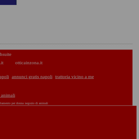
hsuite
it
otticainzona.it
apoli
annunci gratis napoli
trattoria vicino a me
i animali
liamento per donna
negozio di animali