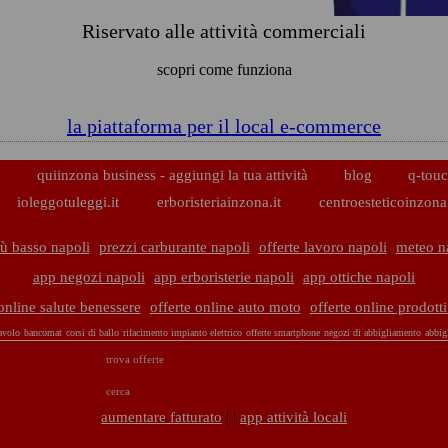
Riservato alle attività commerciali
scopri come funziona
la piattaforma per il local e-commerce
p
quiinzona business - aggiungi la tua attività
blog
q-touc
ioleggotuleggi.it
erboristeriainzona.it
centroesteticoinzona.
ù basso napoli
prezzi carburante napoli
offerte lavoro napoli
meteo n
app negozi napoli
app erboristerie napoli
app ottiche napoli
 online salute benessere
offerte online auto moto
offerte online prodott
avolo
bancomat
corsi di ballo
rifacimento impianto elettrico
offerte smartphone
negozi di abbigliamento
abbig
trova offerte
cerca
| |
aumentare fatturato
app attività locali