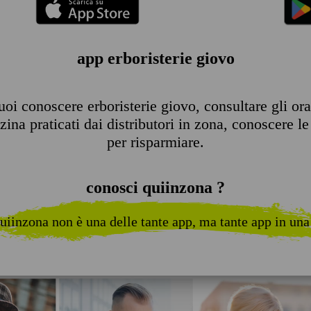
app erboristerie giovo
oi conoscere erboristerie giovo, consultare gli orari
ina praticati dai distributori in zona, conoscere le 
per risparmiare.
conosci quiinzona ?
uiinzona non è una delle tante app, ma tante app in una