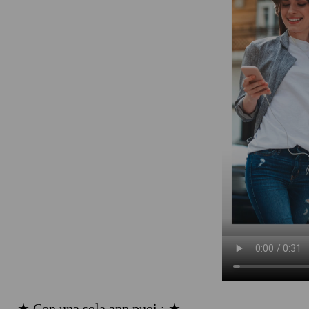
★ Con una sola app puoi : ★