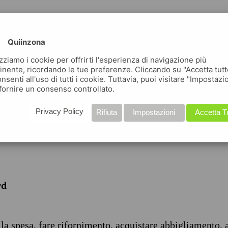
Quiinzona
izziamo i cookie per offrirti l'esperienza di navigazione più
inente, ricordando le tue preferenze. Cliccando su "Accetta tutt
nsenti all'uso di tutti i cookie. Tuttavia, puoi visitare "Impostazi
iche
fornire un consenso controllato.
Privacy Policy
Rifiuta
Impostazioni
Accetta T
rd
 la spesa, fare rifornimento, acquistare abbigliamento, 