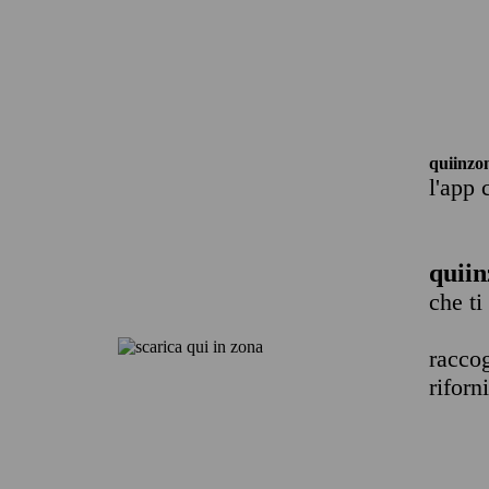
quiinzo
l'app 
quiin
che ti
raccog
riforn