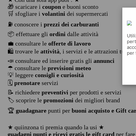
🎁 scaricare i
coupon
e buoni sconto
🛒 sfogliare i
volantini
dei supermercati
⛽ conoscere i
prezzi dei carburanti
📦 effettuare gli
ordini
dalle attività
Util
pert
💼 consultare le
offerte di lavoro
acco
🛍️ trovare le
attività
, i servizi e le attrazioni turist
per 
📣 consultare ed inserire gratis gli
annunci
☂ consultare le
previsioni meteo
💡 leggere
consigli e curiosità
🗓️
prenotare
servizi
📝 richiedere
preventivi
per prodotti e servizi
🏷️ scoprire le
promozioni
dei migliori brand
🏆
guadagnare
punti per
buoni acquisto e Gift ca
★ quiinzona ti premia quando la usi ★
guadagni punti e ricevi gratis le gift card
per fare