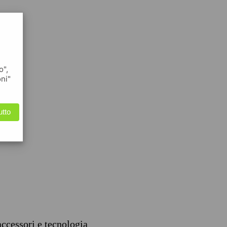
o",
oni"
utto
accessori e tecnologia