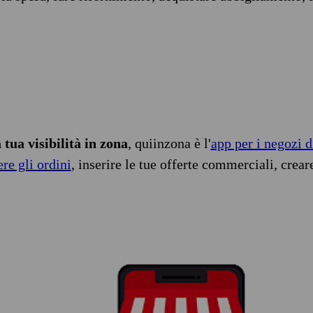
tua visibilità in zona
, quiinzona è l'
app per i negozi d
ere gli ordini
, inserire le tue offerte commerciali, crear