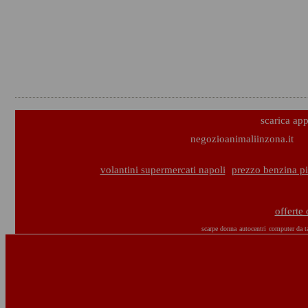
scarica ap
negozioanimaliinzona.it
volantini supermercati napoli
prezzo benzina pi
offerte
scarpe donna
autocentri
computer da t