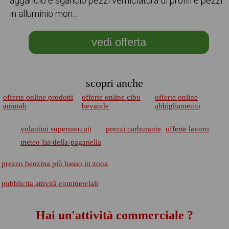
aggancio e sgancio pezzi verniciatura di profili e pezzi
in alluminio mon...
vedi offerta
scopri anche
offerte online prodotti
offerte online cibo
offerte online
animali
bevande
abbigliamento
volantini supermercati
prezzi carburante
offerte lavoro
meteo fai-della-paganella
prezzo benzina più basso in zona
pubblicita attività commerciali
Hai un'attività commerciale ?