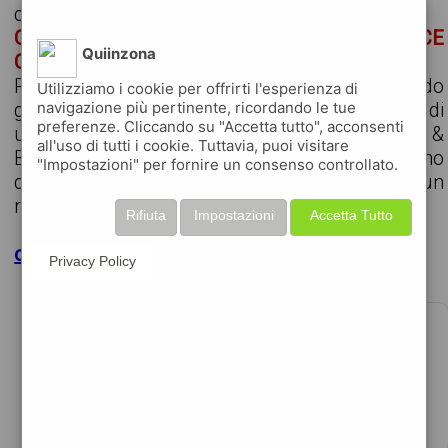
cerchiamo
CUSTOMER SERVICE E BACKOFFICE
Quiinzona
COMMERCIALE
Profilo Per una realtà italiana parte di un solido
Utilizziamo i cookie per offrirti l'esperienza di
gruppo multinazionale, siamo alla ricerca di
navigazione più pertinente, ricordando le tue
preferenze. Cliccando su "Accetta tutto", acconsenti
un/una figura di CUSTOMER SERVICE &
all'uso di tutti i cookie. Tuttavia, puoi visitare
Backoffice Commerciale da inserire all'interno
"Impostazioni" per fornire un consenso controllato.
della funzione Supply Chain. La risorsa avrà un
ruolo chi...
Rifiuta
Impostazioni
Accetta Tutto
clicca per maggiori dettagli
Privacy Policy
OPERAIO/A ADDETTO/A AL REPARTO
VERNICIATURA
€1979.37 per mese
data 09-08-2026
stai cercando un’opportunità in un contesto met ...