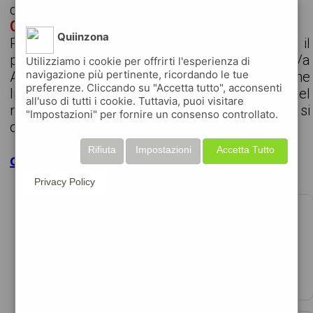
cerchiamo
OPERAIO / OPERAIA DI PRODUZIONE
Quiinzona
Per azienda multinazionale ricerchiamo, per il
proprio stabilimento di Cadorago (CO), un/a
Utilizziamo i cookie per offrirti l'esperienza di
navigazione più pertinente, ricordando le tue
Addetto/a alla Produzione e Conduzione
preferenze. Cliccando su "Accetta tutto", acconsenti
Impianti. La risorsa verrà inserita all'interno del
all'uso di tutti i cookie. Tuttavia, puoi visitare
reparto produttivo della sede di Cadorago e si
"Impostazioni" per fornire un consenso controllato.
occuperà ...
Rifiuta
Impostazioni
Accetta Tutto
clicca per maggiori dettagli
Privacy Policy
MODELLISTA TESSILE - LECTRA MODARIS
€40000 - 45000 per anno
data 08-08-2026
risorse spa, filiale di como, per cliente attivo n ...