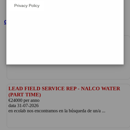
Privacy Policy
clicca per maggiori dettagli
SENIOR REGIONAL DEVELOPER | 408
data 07-08-2026
vuoi entrare a far parte del mondo etjca? cogli ...
LEAD FIELD SERVICE REP - NALCO WATER
(PART TIME)
€24000 per anno
data 31-07-2026
en ecolab nos encontramos en la búsqueda de un/a ...