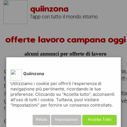
quiinzona
l'app con tutto il mondo intorno
offerte lavoro campana oggi
alcuni annunci per offerte di lavoro
consulta le offerte di lavoro attive nella zona
Quiinzona
trova il lavoro che stavi cercando, anche part
Utilizziamo i cookie per offrirti l'esperienza di
time o da svolgere in remoto
navigazione più pertinente, ricordando le tue
scarica gratuitamente l'app e consult
preferenze. Cliccando su "Accetta tutto", acconsenti
all'uso di tutti i cookie. Tuttavia, puoi visitare
giornalmente gli annunci delle aziende attiv
"Impostazioni" per fornire un consenso controllato.
nella tua zona
Rifiuta
Impostazioni
Accetta Tutto
cerchiamo