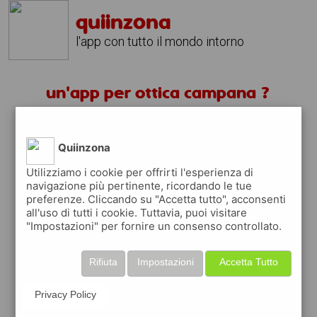
quiinzona
l'app con tutto il mondo intorno
un'app per ottica campana ?
scarica gratis app
Quiinzona
quiinzona è una app
Utilizziamo i cookie per offrirti l'esperienza di
navigazione più pertinente, ricordando le tue
gratuita
preferenze. Cliccando su "Accetta tutto", acconsenti
che ti aiuta se cerchi '
un'app per ottica
all'uso di tutti i cookie. Tuttavia, puoi visitare
campana ?
' e che ti premia ogni volta che
"Impostazioni" per fornire un consenso controllato.
la usi
raccogli punti da convertire in
buoni sconto
Rifiuta
Impostazioni
Accetta Tutto
o gift card
per fare la spesa, fare
rifornimento o acquistare abbigliamento,
Privacy Policy
accessori e tecnologia.