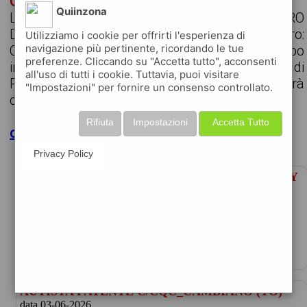
OSS STRUTTURA RESIDENZIALE CAMBIANO
Quiinzona
LAVOROPIÙ S.P.A. - AGENZIA PER IL LAVORO
Dettaglio offerta di lavoroLuogo di lavoro:
Utilizziamo i cookie per offrirti l'esperienza di
navigazione più pertinente, ricordando le tue
CAMBIANO (TO) Tipo di contratto: Tempo
preferenze. Cliccando su "Accetta tutto", acconsenti
indeterminato Orario: Tempo Pieno Fascia di
all'uso di tutti i cookie. Tuttavia, puoi visitare
RAL: Fino a 25.000 € la retribuzione verrà
"Impostazioni" per fornire un consenso controllato.
quantificata sulla...
Rifiuta
Impostazioni
Accetta Tutto
clicca per maggiori dettagli
Privacy Policy
ADDETTO/A ALLA FATTURAZIONE MOBILITY
€1950 per mese
data 05-08-2026
profilo adecco italia spa ricerca, per azienda c ...
AUTISTA PATENTE C/CQC_CAMBIANO (TO)
data 03-06-2026