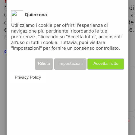
HARDWARE ENGINEER
NIDEC CONVERSION sta cercando per la sede di
Cinisello Balsamo (MI) un/a HW Engineer. Il/La
Quiinzona
candidato/a, inserito nel team di sviluppo schede
Utilizziamo i cookie per offrirti l'esperienza di
elettroniche, sarà coinvolto nella progettazione,
navigazione più pertinente, ricordando le tue
nello sviluppo, e nelle fasi di debug, validaz...
preferenze. Cliccando su "Accetta tutto", acconsenti
all'uso di tutti i cookie. Tuttavia, puoi visitare
"Impostazioni" per fornire un consenso controllato.
clicca per maggiori dettagli
Rifiuta
Impostazioni
Accetta Tutto
LAVORO IN EVENTI SENZA ESPERIENZA - 3
RISORSE PART FULL TIME
Privacy Policy
data 06-08-2026
siamo un’agenzia di marketing diretto di milano, ...
CAPO REPARTO PESCHERIA - MILANO NORD
OVEST
€32000 per anno