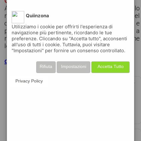
OPERATORE TAGLIO LAMIERE
Azienda cliente, attiva da più di 50 anni a livello
nazionale e internazionale specializzata nel
Quiinzona
commercio e distribuzione di acciai speciali e
Utilizziamo i cookie per offrirti l'esperienza di
prodotti metallurgici, con servizi di taglio a
navigazione più pertinente, ricordando le tue
misura, lavorazioni accessorie e gestione
preferenze. Cliccando su "Accetta tutto", acconsenti
all'uso di tutti i cookie. Tuttavia, puoi visitare
logisti...
"Impostazioni" per fornire un consenso controllato.
clicca per maggiori dettagli
Rifiuta
Impostazioni
Accetta Tutto
CONSULENTE TECNICO HARDWARE JUNIOR
Privacy Policy
€500 per mese
data 09-08-2026
company description vuoi far parte di una delle ...
ANALYST - PLANNING AND CONTROL
data 09-08-2026