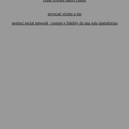
come trovare nuovi clienti
avvocati vicino a me
gestisci social network, coupon e fidelity da una sola piattaforma