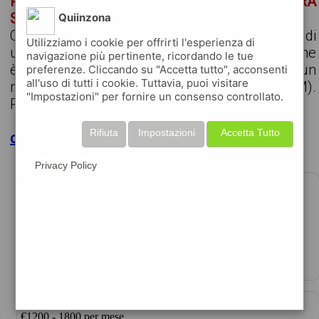
PERSONALE PER NUOVA APERTURA
SUPERMERCATO MANZIANA (RM)
Quiinzona
Quojobis – Agenzia per il Lavoro, per conto di
Utilizziamo i cookie per offrirti l'esperienza di
un'importante realtà della Grande Distribuzione
navigazione più pertinente, ricordando le tue
è alla ricerca di personale da inserire presso un
preferenze. Cliccando su "Accetta tutto", acconsenti
all'uso di tutti i cookie. Tuttavia, puoi visitare
nuovo punto vendita situato a Manziana (RM).
"Impostazioni" per fornire un consenso controllato.
Posizioni aperte Area Direzione/Reparti 1 Cap...
Rifiuta
Impostazioni
Accetta Tutto
clicca per maggiori dettagli
Privacy Policy
AIUTO CUOCO/A – BRACCIANO
€800 per mese
data 26-07-2026
humangest s.p.a., agenzia per il lavoro, per impor ...
PERSONALE SUPERMERCATO GDO
€1200 - 1800 per mese