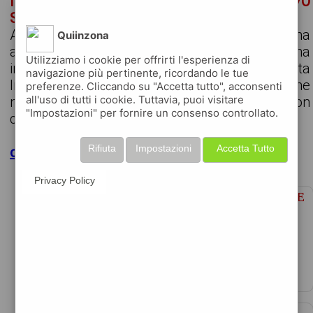
IMPIEGATA IMPIEGATO AMMINISTRATIVA/O
SOSTITUZIONE MATERNITà
Azienda Cliente con sede in zona Lallio ci ha
Quiinzona
affidato l'incarico di individuare una Persona
Utilizziamo i cookie per offrirti l'esperienza di
interessata a ricoprire il ruolo di Impiegata
navigazione più pertinente, ricordando le tue
Impiegato Amministrativa/o per sostituzione
preferenze. Cliccando su "Accetta tutto", acconsenti
all'uso di tutti i cookie. Tuttavia, puoi visitare
maternità, da assumere inizialmente con
"Impostazioni" per fornire un consenso controllato.
contratto di somm...
Rifiuta
Impostazioni
Accetta Tutto
clicca per maggiori dettagli
Privacy Policy
ADDETTO/A RISORSE UMANE RESPONSABILE
RISORSE UMANE
€1770 - 2460 per mese
data 08-08-2026
azienda operante nel settore ingrosso ricerca un/u ...