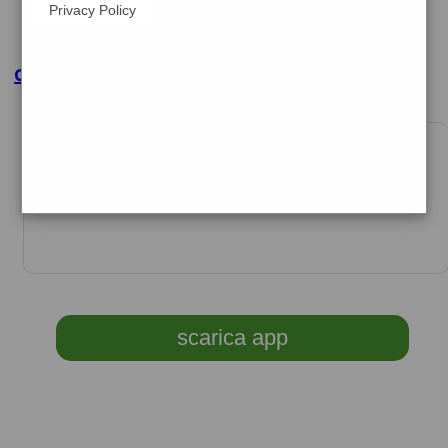
Privacy Policy
clicca per maggiori dettagli
OPERATORE/TRICE SOCIO ASSISTENZIALE -
RSA (VITERBO)
data 15-07-2026
synergie italia spa, agenzia per il lavoro, filial ...
scarica app