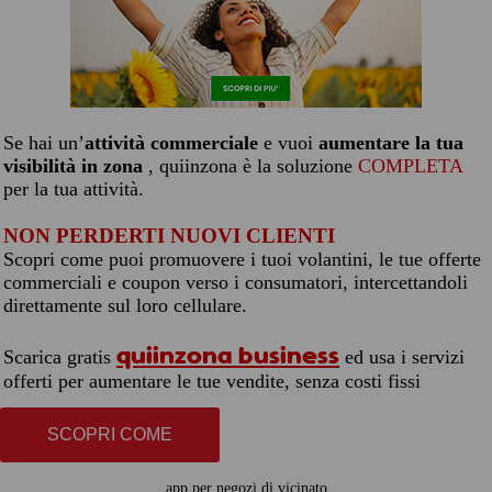
Se hai un’
attività commerciale
e vuoi
aumentare la tua
visibilità in zona
, quiinzona è la soluzione
COMPLETA
per la tua attività.
NON PERDERTI NUOVI CLIENTI
Scopri come puoi promuovere i tuoi volantini, le tue offerte
commerciali e coupon verso i consumatori, intercettandoli
direttamente sul loro cellulare.
quiinzona business
Scarica gratis
ed usa i servizi
offerti per aumentare le tue vendite, senza costi fissi
SCOPRI COME
app per negozi di vicinato