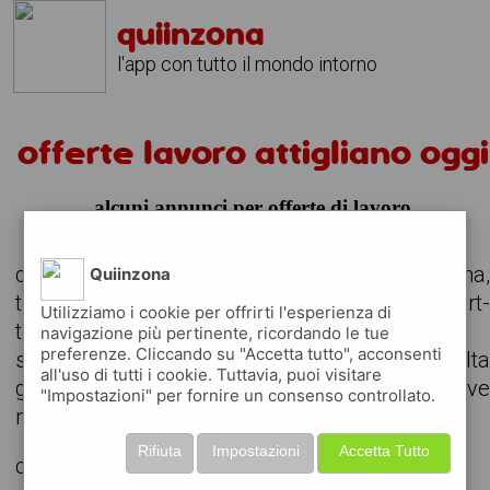
quiinzona
l'app con tutto il mondo intorno
offerte lavoro attigliano oggi
alcuni annunci per offerte di lavoro
consulta le offerte di lavoro attive nella zona
Quiinzona
trova il lavoro che stavi cercando, anche part
Utilizziamo i cookie per offrirti l'esperienza di
time o da svolgere in remoto
navigazione più pertinente, ricordando le tue
preferenze. Cliccando su "Accetta tutto", acconsenti
scarica gratuitamente l'app e consult
all'uso di tutti i cookie. Tuttavia, puoi visitare
giornalmente gli annunci delle aziende attiv
"Impostazioni" per fornire un consenso controllato.
nella tua zona
Rifiuta
Impostazioni
Accetta Tutto
cerchiamo