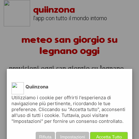
quiinzona
l'app con tutto il mondo intorno
meteo san giorgio su
legnano oggi
previsioni oggi san giorgio su legnano
lunedi 10 agosto
Quiinzona
prossime ore
Utilizziamo i cookie per offrirti l'esperienza di
22°
pioggia
06:00
navigazione più pertinente, ricordando le tue
leggera
22° min
25° max
preferenze. Cliccando su "Accetta tutto", acconsenti
all'uso di tutti i cookie. Tuttavia, puoi visitare
84 %
1.36 km/h
8 %
"Impostazioni" per fornire un consenso controllato.
25°
cielo
09:00
sereno
Rifiuta
Impostazioni
Accetta Tutto
25° min
31° max