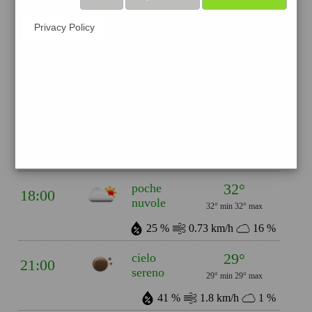
71 %
0.85 km/h
6 %
Privacy Policy
30°
cielo
12:00
sereno
30° min
35° max
45 %
1.02 km/h
10 %
36°
nubi
15:00
sparse
36° min
36° max
20 %
0.69 km/h
29 %
32°
poche
18:00
nuvole
32° min
32° max
25 %
0.73 km/h
16 %
29°
cielo
21:00
sereno
29° min
29° max
41 %
1.8 km/h
1 %