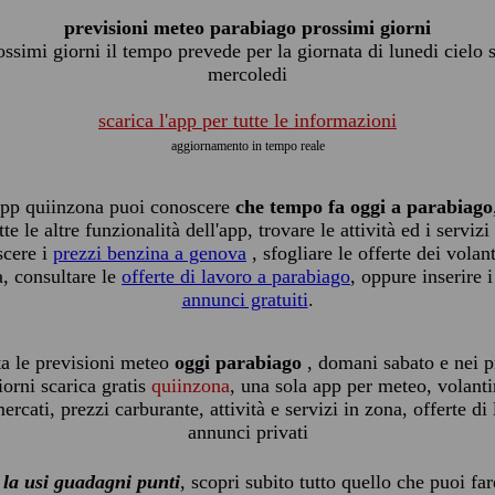
previsioni meteo parabiago prossimi giorni
ossimi giorni il tempo prevede per la giornata di lunedi cielo 
mercoledi
scarica l'app per tutte le informazioni
aggiornamento in tempo reale
app quiinzona puoi conoscere
che tempo fa oggi a parabiago
tte le altre funzionalità dell'app, trovare le attività ed i servizi
scere i
prezzi benzina a genova
, sfogliare le offerte dei volant
, consultare le
offerte di lavoro a parabiago
, oppure inserire i
annunci gratuiti
.
ta le previsioni meteo
oggi parabiago
, domani sabato e nei p
iorni scarica gratis
quiinzona
, una sola app per meteo, volanti
rcati, prezzi carburante, attività e servizi in zona, offerte di
annunci privati
 la usi guadagni punti
, scopri subito tutto quello che puoi fa