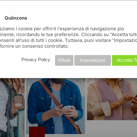
conosci quiinzona ?
Quiinzona
uiinzona non è una delle tante app, ma tante app in una
izziamo i cookie per offrirti l'esperienza di navigazione più
inente, ricordando le tue preferenze. Cliccando su "Accetta tutt
nsenti all'uso di tutti i cookie. Tuttavia, puoi visitare "Impostazi
fornire un consenso controllato.
Privacy Policy
Rifiuta
Impostazioni
Accetta T