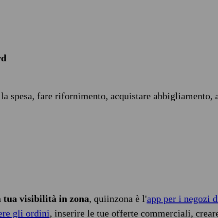
rd
 la spesa, fare rifornimento, acquistare abbigliamento, 
tua visibilità in zona
, quiinzona è l'
app per i negozi d
ere gli ordini
, inserire le tue offerte commerciali, crear