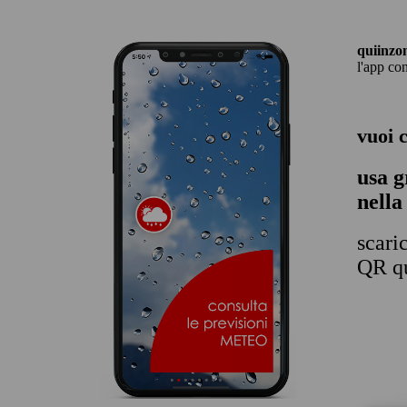
quiinzo
l'app co
vuoi 
usa g
nella
scari
QR qu