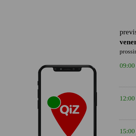
previ
vener
prossi
09:00
12:00
15:00