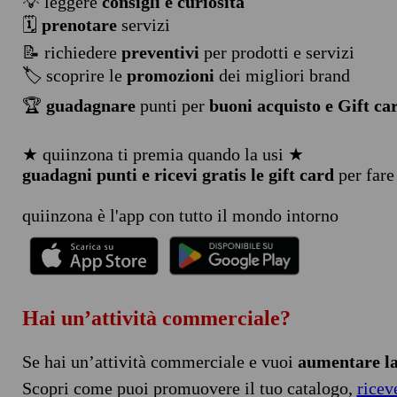
💡 leggere
consigli e curiosità
🗓️
prenotare
servizi
📝 richiedere
preventivi
per prodotti e servizi
🏷️ scoprire le
promozioni
dei migliori brand
🏆
guadagnare
punti per
buoni acquisto e Gift ca
★ quiinzona ti premia quando la usi ★
guadagni punti e ricevi gratis le gift card
per fare
quiinzona è l'app con tutto il mondo intorno
Hai un’attività commerciale?
Se hai un’attività commerciale e vuoi
aumentare la 
Scopri come puoi promuovere il tuo catalogo,
ricev