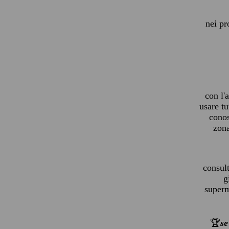
nei pr
con l'
usare tu
cono
zona
consul
g
superme
🏆
se