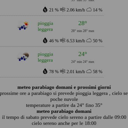
35° min
35° max
21 %
2.06 km/h
14 %
28°
pioggia
leggera
28° min
28° max
46 %
6.53 km/h
50 %
24°
pioggia
leggera
24° min
24° max
78 %
2.01 km/h
58 %
meteo parabiago domani e prossimi giorni
 prossime ore a parabiago si prevede pioggia leggera , cielo se
poche nuvole
temperature a partire da 24° fino 35°
meteo parabiago domani
il tempo di sabato prevede cielo sereno a partire dalle 09:00
cielo sereno anche per le 18:00