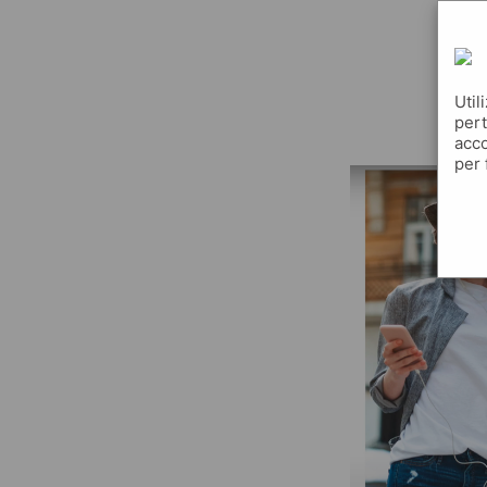
q
Util
pert
acco
per 