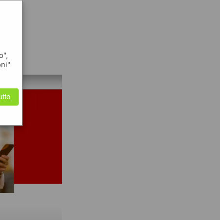
 !
o",
oni"
utto