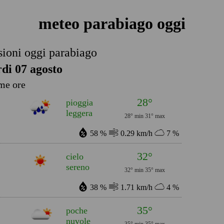
meteo parabiago oggi
sioni oggi parabiago
di 07 agosto
me ore
28°
pioggia
leggera
28° min
31° max
58 %
0.29 km/h
7 %
32°
cielo
sereno
32° min
35° max
38 %
1.71 km/h
4 %
35°
poche
nuvole