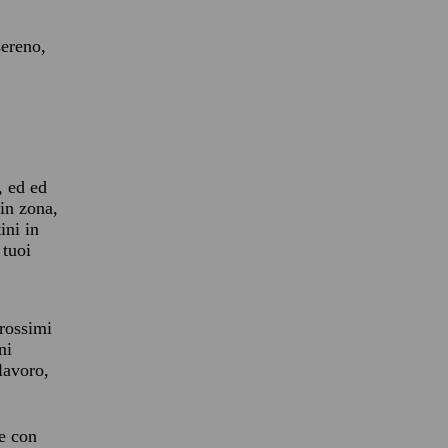
sereno,
, ed ed
 in zona,
ini in
 tuoi
rossimi
ni
 lavoro,
re con