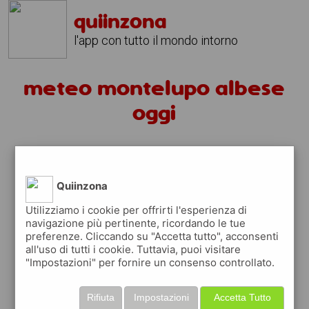
quiinzona
l'app con tutto il mondo intorno
meteo montelupo albese
oggi
previsioni oggi montelupo albese
domenica 09 agosto
Quiinzona
prossime ore
Utilizziamo i cookie per offrirti l'esperienza di
29°
cielo
navigazione più pertinente, ricordando le tue
12:00
sereno
preferenze. Cliccando su "Accetta tutto", acconsenti
29° min
32° max
all'uso di tutti i cookie. Tuttavia, puoi visitare
45 %
1.77 km/h
3 %
"Impostazioni" per fornire un consenso controllato.
31°
cielo
15:00
Rifiuta
Impostazioni
Accetta Tutto
sereno
31° min
32° max