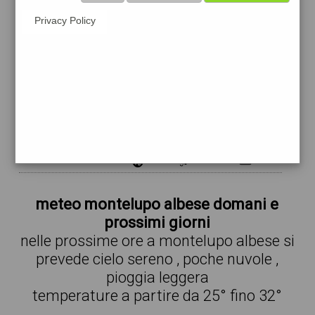
36 %
3.77 km/h
2 %
Privacy Policy
27°
poche
18:00
nuvole
27° min
27° max
54 %
2.76 km/h
20 %
25°
pioggia
21:00
leggera
25° min
25° max
79 %
2.84 km/h
67 %
meteo montelupo albese domani e
prossimi giorni
nelle prossime ore a montelupo albese si
prevede cielo sereno , poche nuvole ,
pioggia leggera
temperature a partire da 25° fino 32°