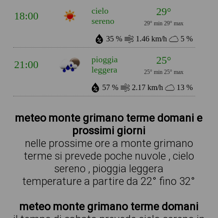
29°
cielo
18:00
sereno
29° min
29° max
35 %
1.46 km/h
5 %
25°
pioggia
21:00
leggera
25° min
25° max
57 %
2.17 km/h
13 %
meteo monte grimano terme domani e
prossimi giorni
nelle prossime ore a monte grimano
terme si prevede poche nuvole , cielo
sereno , pioggia leggera
temperature a partire da 22° fino 32°
meteo monte grimano terme domani