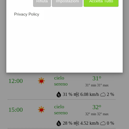
Rifiuta
Impostazioni
Accetta Tutto
58 %
2.35 km/h
10 %
Privacy Policy
25°
cielo
06:00
sereno
25° min
25° max
47 %
1.08 km/h
5 %
29°
cielo
09:00
sereno
29° min
29° max
30 %
3.25 km/h
2 %
31°
cielo
12:00
sereno
31° min
31° max
31 %
6.08 km/h
2 %
32°
cielo
15:00
sereno
32° min
32° max
28 %
4.52 km/h
0 %