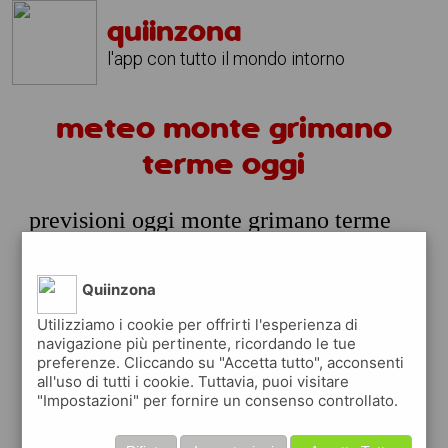
quiinzona
l'app con tutto il mondo intorno
meteo monte grimano
terme oggi
previsioni oggi monte grimano terme
venerdi 07 agosto
prossime ore
Quiinzona
25°
poche
Utilizziamo i cookie per offrirti l'esperienza di
00:00
nuvole
navigazione più pertinente, ricordando le tue
24° min
25° max
preferenze. Cliccando su "Accetta tutto", acconsenti
59 %
2.18 km/h
15 %
all'uso di tutti i cookie. Tuttavia, puoi visitare
"Impostazioni" per fornire un consenso controllato.
24°
cielo
03:00
sereno
22° min
24° max