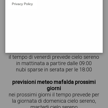
Privacy Policy
meteo mafalda domani e prossimi
giorni
nelle prossime ore a mafalda si prevede
cielo sereno
temperature a partire da 28° fino 31°
meteo mafalda domani
il tempo di venerdi prevede cielo sereno
in mattinata a partire dalle 09:00
nubi sparse in serata per le 18:00
previsioni meteo mafalda prossimi
giorni
nei prossimi giorni il tempo prevede per
la giornata di domenica cielo sereno,
martedi cielo sereno