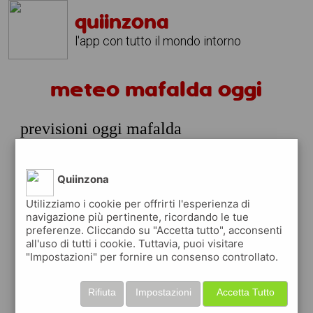
quiinzona
l'app con tutto il mondo intorno
meteo mafalda oggi
previsioni oggi mafalda
giovedi 06 agosto
prossime ore
Quiinzona
31°
cielo
18:00
Utilizziamo i cookie per offrirti l'esperienza di
sereno
31° min
31° max
navigazione più pertinente, ricordando le tue
preferenze. Cliccando su "Accetta tutto", acconsenti
43 %
1.89 km/h
0 %
all'uso di tutti i cookie. Tuttavia, puoi visitare
"Impostazioni" per fornire un consenso controllato.
30°
cielo
21:00
sereno
28° min
30° max
Rifiuta
Impostazioni
Accetta Tutto
45 %
1.68 km/h
3 %