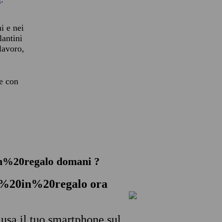
i e nei
lantini
 lavoro,
re con
0in%20regalo domani ?
no%20in%20regalo
ora
 usa il tuo smartphone sul