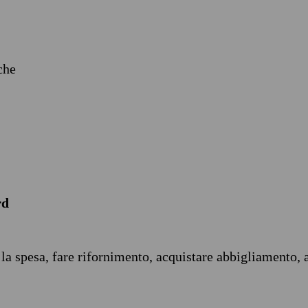
iche
rd
 la spesa, fare rifornimento, acquistare abbigliamento, 