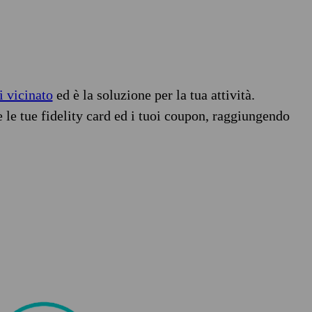
i vicinato
ed è la soluzione per la tua attività.
e le tue fidelity card ed i tuoi coupon, raggiungendo