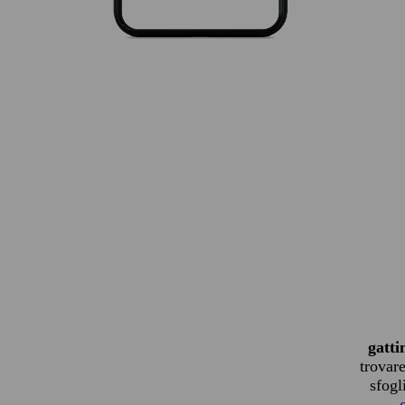
gatt
trovare
sfogl