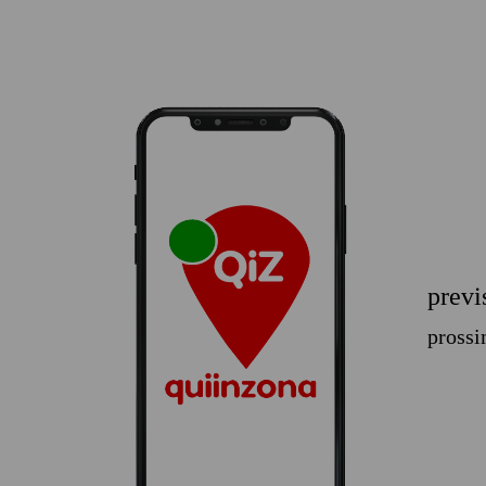
previ
prossi