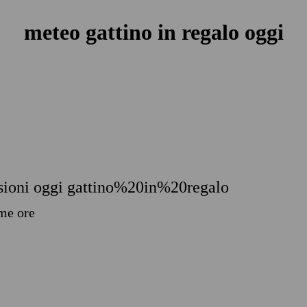
meteo gattino in regalo oggi
sioni oggi gattino%20in%20regalo
me ore