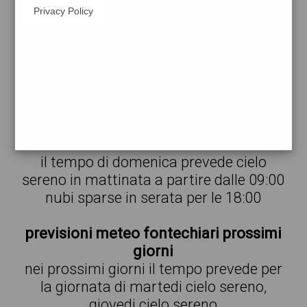
Privacy Policy
meteo fontechiari domani e prossimi
giorni
nelle prossime ore a fontechiari si
prevede forte pioggia , nubi sparse
temperature a partire da 24° fino 29°
meteo fontechiari domani
il tempo di domenica prevede cielo
sereno in mattinata a partire dalle 09:00
nubi sparse in serata per le 18:00
previsioni meteo fontechiari prossimi
giorni
nei prossimi giorni il tempo prevede per
la giornata di martedi cielo sereno,
giovedi cielo sereno