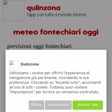
quiinzona
l'app con tutto il mondo intorno
meteo fontechiari oggi
previsioni oggi fontechiari
sabato 08 agosto
prossime ore
Quiinzona
29°
forte
18:00
Utilizziamo i cookie per offrirti l'esperienza di
pioggia
29° min
29° max
navigazione più pertinente, ricordando le tue
preferenze. Cliccando su "Accetta tutto", acconsenti
65 %
3.49 km/h
32 %
all'uso di tutti i cookie. Tuttavia, puoi visitare
"Impostazioni" per fornire un consenso controllato.
26°
nubi
21:00
sparse
24° min
26° max
Rifiuta
Impostazioni
Accetta Tutto
65 %
2.32 km/h
46 %