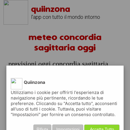
quiinzona
l'app con tutto il mondo intorno
meteo concordia
sagittaria oggi
previsioni oggi concordia sagittaria
venerdi 07 agosto
prossime ore
Quiinzona
25°
pioggia
Utilizziamo i cookie per offrirti l'esperienza di
03:00
navigazione più pertinente, ricordando le tue
leggera
25° min
25° max
preferenze. Cliccando su "Accetta tutto", acconsenti
all'uso di tutti i cookie. Tuttavia, puoi visitare
70 %
3.9 km/h
71 %
"Impostazioni" per fornire un consenso controllato.
27°
pioggia
06:00
leggera
Rifiuta
Impostazioni
Accetta Tutto
27° min
27° max