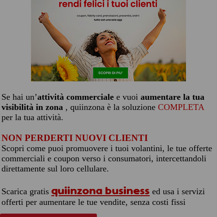
Se hai un’
attività commerciale
e vuoi
aumentare la tua
visibilità in zona
, quiinzona è la soluzione
COMPLETA
per la tua attività.
NON PERDERTI NUOVI CLIENTI
Scopri come puoi promuovere i tuoi volantini, le tue offerte
commerciali e coupon verso i consumatori, intercettandoli
direttamente sul loro cellulare.
quiinzona business
Scarica gratis
ed usa i servizi
offerti per aumentare le tue vendite, senza costi fissi