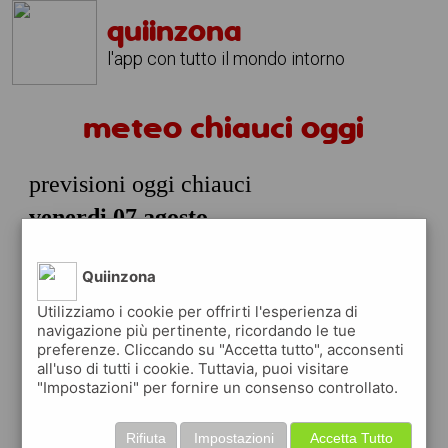
quiinzona
l'app con tutto il mondo intorno
meteo chiauci oggi
previsioni oggi chiauci
venerdi 07 agosto
prossime ore
Quiinzona
22°
nubi
06:00
sparse
22° min
24° max
Utilizziamo i cookie per offrirti l'esperienza di
navigazione più pertinente, ricordando le tue
59 %
1.06 km/h
38 %
preferenze. Cliccando su "Accetta tutto", acconsenti
all'uso di tutti i cookie. Tuttavia, puoi visitare
27°
poche
"Impostazioni" per fornire un consenso controllato.
09:00
nuvole
27° min
30° max
Rifiuta
Impostazioni
Accetta Tutto
43 %
1.17 km/h
17 %