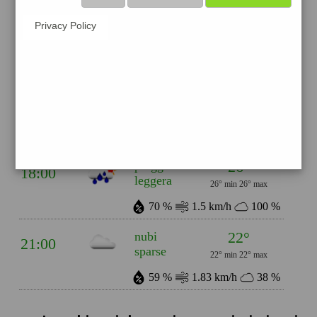
32°
poche
Privacy Policy
12:00
nuvole
32° min
32° max
26 %
1.06 km/h
14 %
25°
pioggia
15:00
leggera
25° min
25° max
69 %
3.47 km/h
100 %
26°
pioggia
18:00
leggera
26° min
26° max
70 %
1.5 km/h
100 %
22°
nubi
21:00
sparse
22° min
22° max
59 %
1.83 km/h
38 %