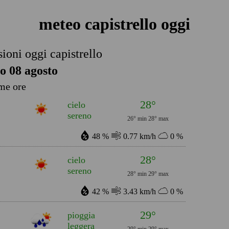
meteo capistrello oggi
sioni oggi capistrello
o 08 agosto
me ore
28°
cielo
sereno
26° min
28° max
48 %
0.77 km/h
0 %
28°
cielo
sereno
28° min
29° max
42 %
3.43 km/h
0 %
29°
pioggia
leggera