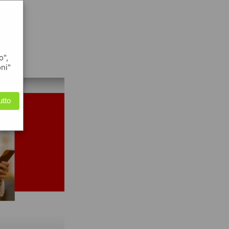
 !
o",
oni"
utto