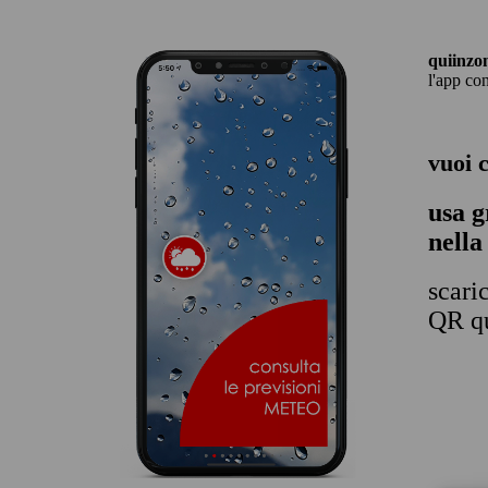
quiinzo
l'app co
vuoi 
usa g
nella
scari
QR qu