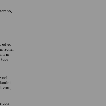
 sereno,
, ed ed
 in zona,
ini in
 tuoi
 nei
lantini
 lavoro,
re con