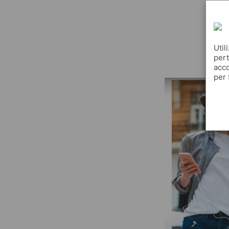
q
Util
pert
acco
per 