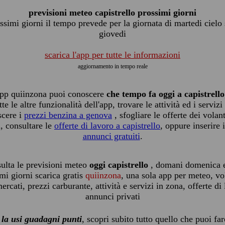
previsioni meteo capistrello prossimi giorni
ssimi giorni il tempo prevede per la giornata di martedi cielo
giovedi
scarica l'app per tutte le informazioni
aggiornamento in tempo reale
app quiinzona puoi conoscere
che tempo fa oggi a capistrello
tte le altre funzionalità dell'app, trovare le attività ed i servizi
scere i
prezzi benzina a genova
, sfogliare le offerte dei volant
, consultare le
offerte di lavoro a capistrello
, oppure inserire i
annunci gratuiti
.
ulta le previsioni meteo
oggi capistrello
, domani domenica e
mi giorni scarica gratis
quiinzona
, una sola app per meteo, vo
rcati, prezzi carburante, attività e servizi in zona, offerte di
annunci privati
 la usi guadagni punti
, scopri subito tutto quello che puoi fa