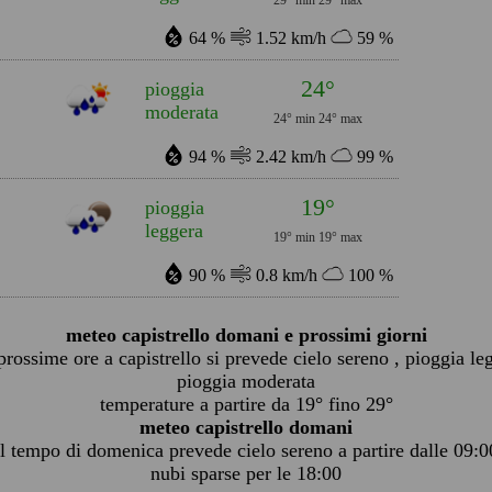
29° min
29° max
64 %
1.52 km/h
59 %
24°
pioggia
moderata
24° min
24° max
94 %
2.42 km/h
99 %
19°
pioggia
leggera
19° min
19° max
90 %
0.8 km/h
100 %
meteo capistrello domani e prossimi giorni
prossime ore a capistrello si prevede cielo sereno , pioggia le
pioggia moderata
temperature a partire da 19° fino 29°
meteo capistrello domani
il tempo di domenica prevede cielo sereno a partire dalle 09:0
nubi sparse per le 18:00