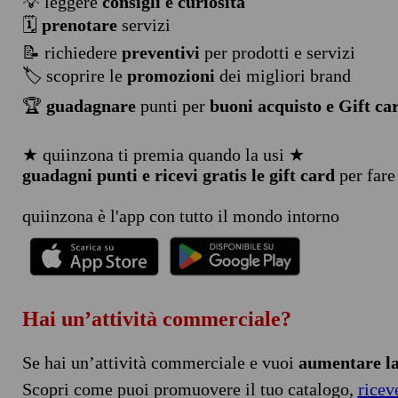
💡 leggere
consigli e curiosità
🗓️
prenotare
servizi
📝 richiedere
preventivi
per prodotti e servizi
🏷️ scoprire le
promozioni
dei migliori brand
🏆
guadagnare
punti per
buoni acquisto e Gift ca
★ quiinzona ti premia quando la usi ★
guadagni punti e ricevi gratis le gift card
per fare
quiinzona è l'app con tutto il mondo intorno
Hai un’attività commerciale?
Se hai un’attività commerciale e vuoi
aumentare la 
Scopri come puoi promuovere il tuo catalogo,
ricev