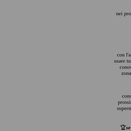
nei pro
con l'
usare tu
cono
zona
cons
prossi
superme
🏆
se