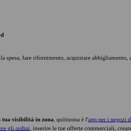
rd
 la spesa, fare rifornimento, acquistare abbigliamento, 
tua visibilità in zona
, quiinzona è l'
app per i negozi d
ere gli ordini
, inserire le tue offerte commerciali, crear