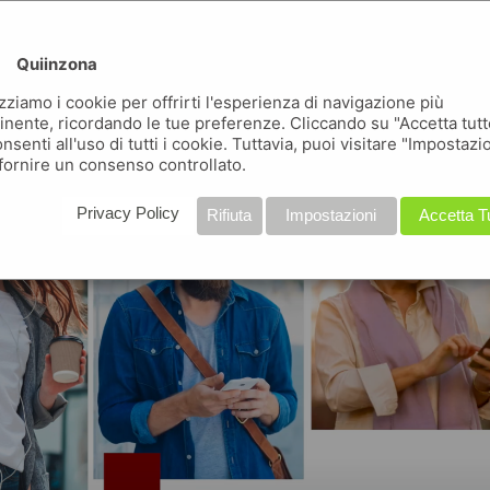
conosci quiinzona ?
Quiinzona
uiinzona non è una delle tante app, ma tante app in una
izziamo i cookie per offrirti l'esperienza di navigazione più
inente, ricordando le tue preferenze. Cliccando su "Accetta tutt
nsenti all'uso di tutti i cookie. Tuttavia, puoi visitare "Impostazi
fornire un consenso controllato.
Privacy Policy
Rifiuta
Impostazioni
Accetta T