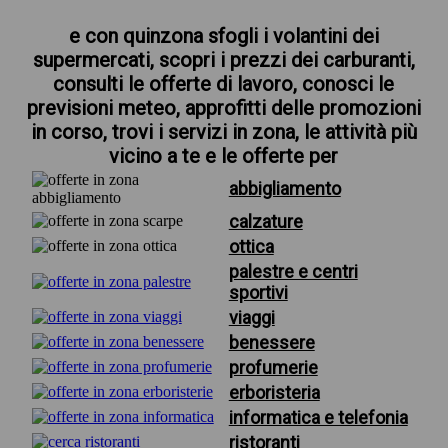
e con quinzona sfogli i volantini dei
supermercati, scopri i prezzi dei carburanti,
consulti le offerte di lavoro, conosci le
previsioni meteo, approfitti delle promozioni
in corso, trovi i servizi in zona, le attività più
vicino a te e le offerte per
abbigliamento
calzature
ottica
palestre e centri
sportivi
viaggi
benessere
profumerie
erboristeria
informatica e telefonia
ristoranti