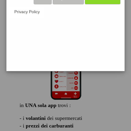
scarica gratis
Privacy Policy
FACILE, VELOCE GRATIS
in
UNA sola app
trovi :
- i
volantini
dei supermercati
- i
prezzi dei carburanti