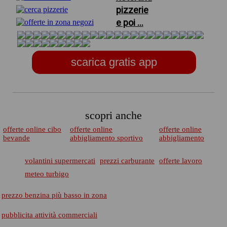
pizzerie
e poi ...
scarica gratis app
scopri anche
offerte online cibo
offerte online
offerte online
bevande
abbigliamento sportivo
abbigliamento
volantini supermercati
prezzi carburante
offerte lavoro
meteo turbigo
prezzo benzina più basso in zona
pubblicita attività commerciali