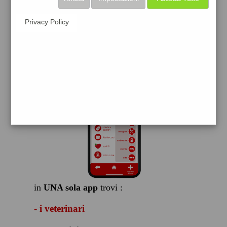
scarica gratis
Privacy Policy
FACILE, VELOCE GRATIS
in
UNA sola app
trovi :
- i veterinari