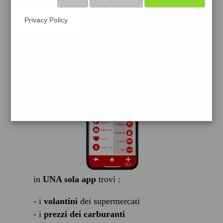
scarica gratis
Privacy Policy
FACILE, VELOCE GRATIS
in
UNA sola app
trovi :
- i
volantini
dei supermercati
- i
prezzi dei carburanti