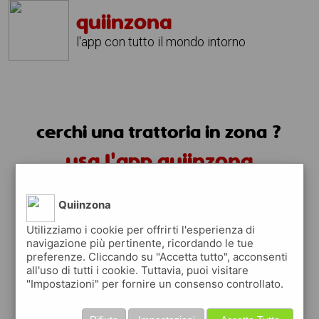
quiinzona
l'app con tutto il mondo intorno
cerchi una trattoria in zona ?
usa l'app quiinzona
Quiinzona
Utilizziamo i cookie per offrirti l'esperienza di
navigazione più pertinente, ricordando le tue
preferenze. Cliccando su "Accetta tutto", acconsenti
trattorie in zona
all'uso di tutti i cookie. Tuttavia, puoi visitare
"Impostazioni" per fornire un consenso controllato.
trovi le trattorie in zona e tutti i posti
dove mangiare vicino a te