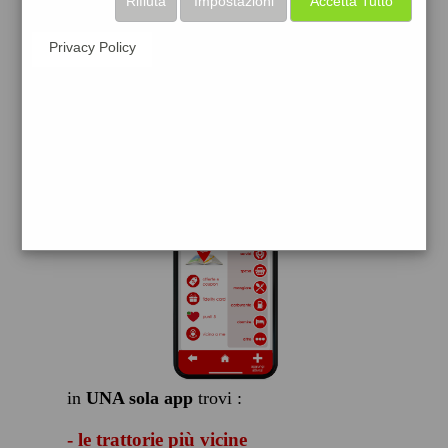
Rifiuta
Impostazioni
Accetta Tutto
scarica gratis
Privacy Policy
FACILE, VELOCE GRATIS
in
UNA sola app
trovi :
- le trattorie più vicine