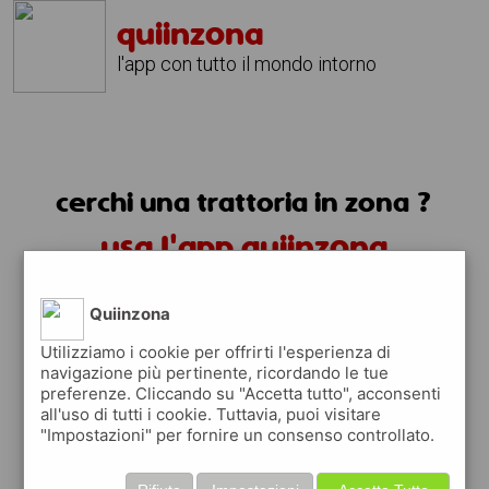
quiinzona
l'app con tutto il mondo intorno
cerchi una trattoria in zona ?
usa l'app quiinzona
Quiinzona
Utilizziamo i cookie per offrirti l'esperienza di
navigazione più pertinente, ricordando le tue
preferenze. Cliccando su "Accetta tutto", acconsenti
trattorie in zona
all'uso di tutti i cookie. Tuttavia, puoi visitare
"Impostazioni" per fornire un consenso controllato.
trovi le trattorie in zona e tutti i posti
dove mangiare vicino a te