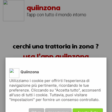
quiinzona
l'app con tutto il mondo intorno
cerchi una trattoria in zona ?
usa l'app quiinzona
Quiinzona
Utilizziamo i cookie per offrirti l'esperienza di
navigazione più pertinente, ricordando le tue
preferenze. Cliccando su "Accetta tutto", acconsenti
trattorie in zona
all'uso di tutti i cookie. Tuttavia, puoi visitare
"Impostazioni" per fornire un consenso controllato.
trovi le trattorie in zona e tutti i posti
dove mangiare vicino a te