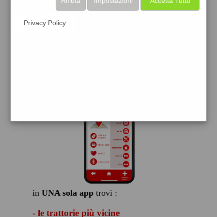
Rifiuta
Impostazioni
Accetta Tutto
scarica gratis
Privacy Policy
FACILE, VELOCE GRATIS
in
UNA sola app
trovi :
- le trattorie più vicine