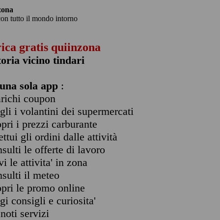
zona
con tutto il mondo intorno
rica gratis quiinzona
toria vicino tindari
una sola app
:
arichi coupon
ogli i volantini dei supermercati
opri i prezzi carburante
ettui gli ordini dalle attività
nsulti le offerte di lavoro
vi le attivita' in zona
nsulti il meteo
opri le promo online
ggi consigli e curiosita'
enoti servizi