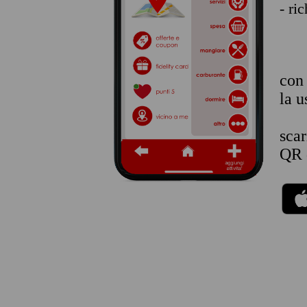
- ri
co
la u
sca
QR 