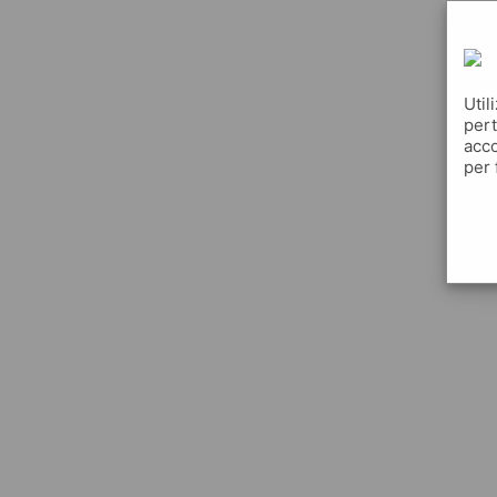
Util
pert
acco
per 