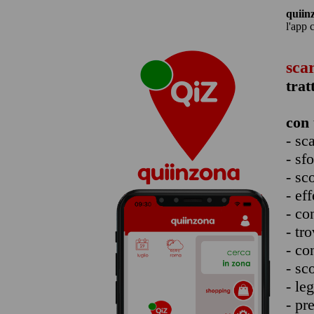
quiin
l'app 
sca
trat
con 
- sc
- sf
- sc
- eff
- co
- tro
- co
- sc
- le
- pr