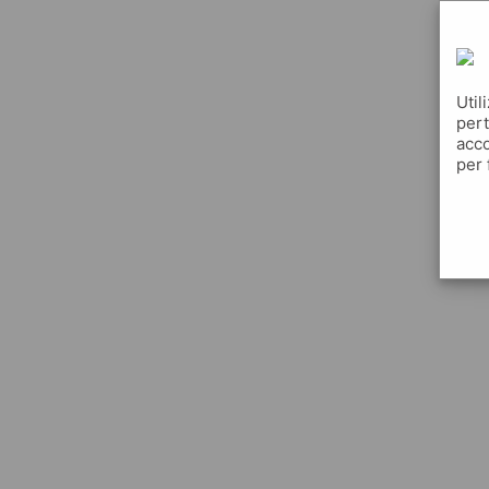
Util
pert
acco
per 