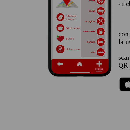
- ri
co
la u
sca
QR 