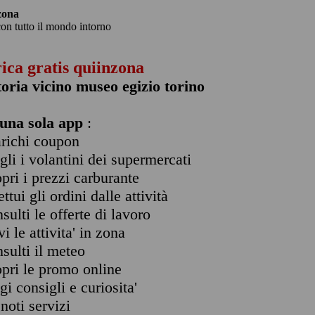
zona
con tutto il mondo intorno
rica gratis quiinzona
toria vicino museo egizio torino
una sola app
:
arichi coupon
ogli i volantini dei supermercati
opri i prezzi carburante
ettui gli ordini dalle attività
nsulti le offerte di lavoro
vi le attivita' in zona
nsulti il meteo
opri le promo online
ggi consigli e curiosita'
enoti servizi