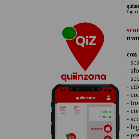
quiin
l'app 
sca
trat
con 
- sc
- sf
- sc
- eff
- co
- tro
- co
- sc
- le
- pr