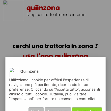
quiinzona
l'app con tutto il mondo intorno
cerchi una trattoria in zona ?
usa l'app quiinzona
Quiinzona
Utilizziamo i cookie per offrirti l'esperienza di
navigazione più pertinente, ricordando le tue
preferenze. Cliccando su "Accetta tutto", acconsenti
trattorie in zona
all'uso di tutti i cookie. Tuttavia, puoi visitare
"Impostazioni" per fornire un consenso controllato.
trovi le trattorie in zona e tutti i posti
dove mangiare vicino a te