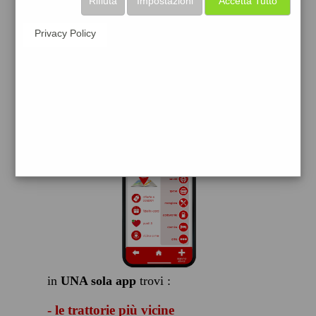
Rifiuta
Impostazioni
Accetta Tutto
scarica gratis
Privacy Policy
FACILE, VELOCE GRATIS
in
UNA sola app
trovi :
- le trattorie più vicine