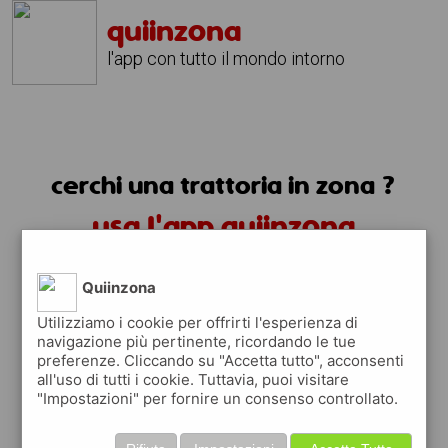
quiinzona
l'app con tutto il mondo intorno
cerchi una trattoria in zona ?
usa l'app quiinzona
Quiinzona
Utilizziamo i cookie per offrirti l'esperienza di
navigazione più pertinente, ricordando le tue
preferenze. Cliccando su "Accetta tutto", acconsenti
trattorie in zona
all'uso di tutti i cookie. Tuttavia, puoi visitare
"Impostazioni" per fornire un consenso controllato.
trovi le trattorie in zona e tutti i posti
dove mangiare vicino a te