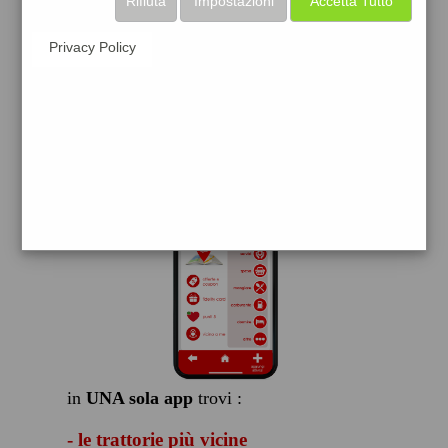
Rifiuta
Impostazioni
Accetta Tutto
scarica gratis
Privacy Policy
FACILE, VELOCE GRATIS
in
UNA sola app
trovi :
- le trattorie più vicine