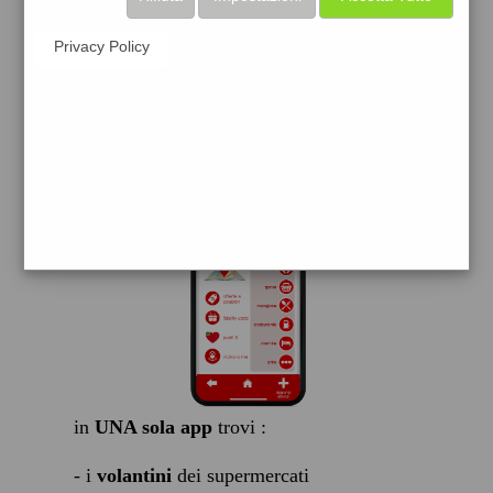
scarica gratis
Privacy Policy
FACILE, VELOCE GRATIS
in
UNA sola app
trovi :
- i
volantini
dei supermercati