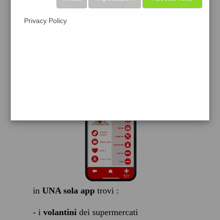
scarica gratis
Privacy Policy
FACILE, VELOCE GRATIS
in
UNA sola app
trovi :
- i
volantini
dei supermercati