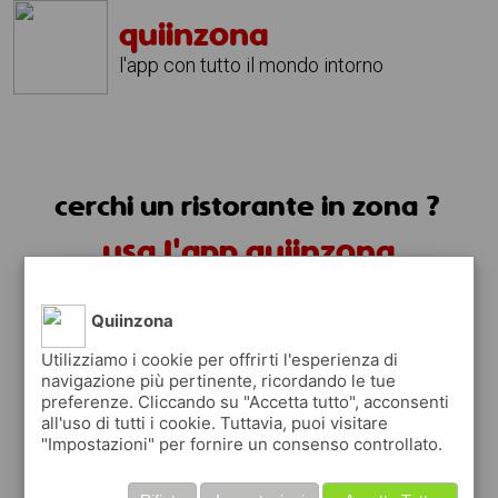
quiinzona
l'app con tutto il mondo intorno
cerchi un ristorante in zona ?
usa l'app quiinzona
Quiinzona
Utilizziamo i cookie per offrirti l'esperienza di
navigazione più pertinente, ricordando le tue
preferenze. Cliccando su "Accetta tutto", acconsenti
ristoranti in zona
all'uso di tutti i cookie. Tuttavia, puoi visitare
"Impostazioni" per fornire un consenso controllato.
trovi i ristoranti più vicino a te e tutti i
posti dove mangiare vicino a te