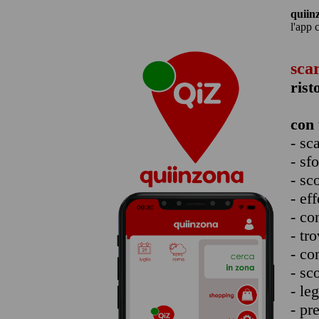
quiin
l'app 
sca
rist
con 
- sc
- sf
- sc
- eff
- co
- tro
- co
- sc
- le
- pr