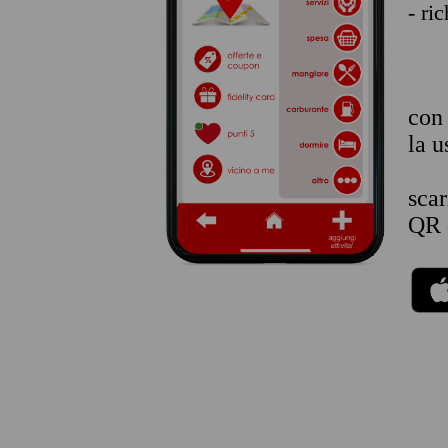
- ri
co
la u
sca
QR 