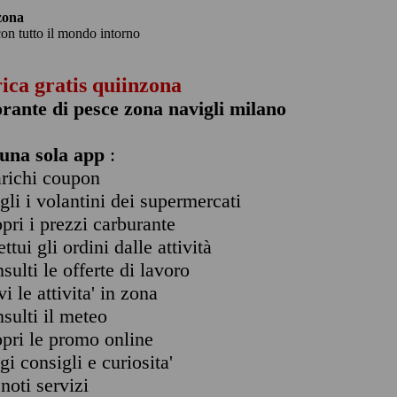
zona
con tutto il mondo intorno
rica gratis quiinzona
orante di pesce zona navigli milano
una sola app
:
arichi coupon
ogli i volantini dei supermercati
opri i prezzi carburante
ettui gli ordini dalle attività
nsulti le offerte di lavoro
vi le attivita' in zona
nsulti il meteo
opri le promo online
ggi consigli e curiosita'
enoti servizi