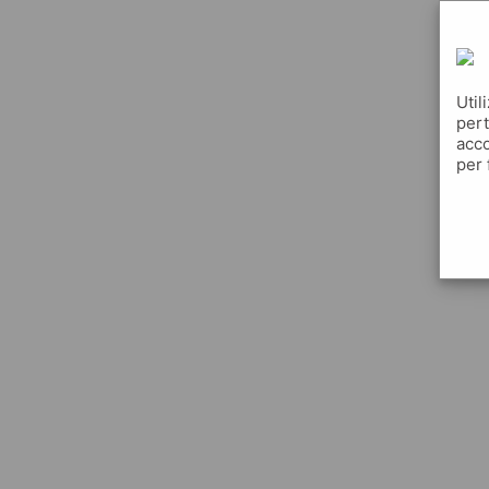
Util
pert
acco
per 