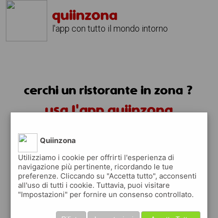
quiinzona
l'app con tutto il mondo intorno
cerchi un ristorante in zona ?
usa l'app quiinzona
Quiinzona
Utilizziamo i cookie per offrirti l'esperienza di
navigazione più pertinente, ricordando le tue
preferenze. Cliccando su "Accetta tutto", acconsenti
ristoranti in zona
all'uso di tutti i cookie. Tuttavia, puoi visitare
"Impostazioni" per fornire un consenso controllato.
trovi i ristoranti più vicino a te e tutti i
posti dove mangiare vicino a te