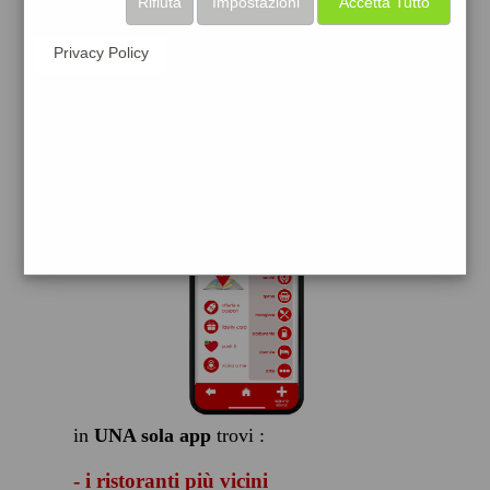
Rifiuta
Impostazioni
Accetta Tutto
scarica gratis
Privacy Policy
FACILE, VELOCE GRATIS
in
UNA sola app
trovi :
- i ristoranti più vicini