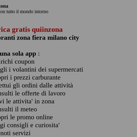
zona
con tutto il mondo intorno
rica gratis quiinzona
oranti zona fiera milano city
una sola app
:
arichi coupon
ogli i volantini dei supermercati
opri i prezzi carburante
ettui gli ordini dalle attività
nsulti le offerte di lavoro
vi le attivita' in zona
nsulti il meteo
opri le promo online
ggi consigli e curiosita'
enoti servizi