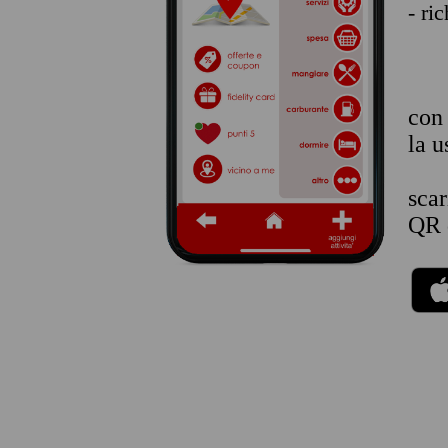
- ri
co
la u
sca
QR 