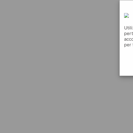
Util
pert
acco
per 