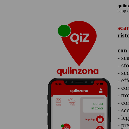
quiin
l'app 
sca
rist
con 
- sc
- sf
- sc
- eff
- co
- tro
- co
- sc
- le
- pr