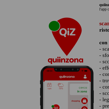
quiin
l'app 
sca
rist
con 
- sc
- sf
- sc
- eff
- co
- tro
- co
- sc
- le
- pr