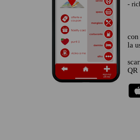
- ri
co
la u
sca
QR 