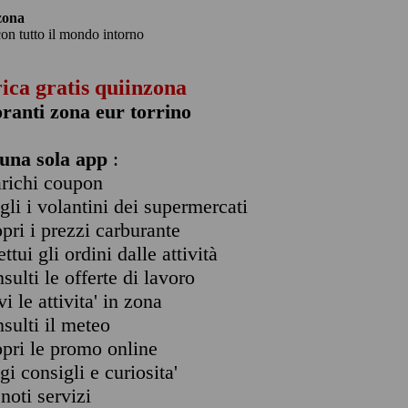
zona
con tutto il mondo intorno
rica gratis quiinzona
oranti zona eur torrino
una sola app
:
arichi coupon
ogli i volantini dei supermercati
opri i prezzi carburante
ettui gli ordini dalle attività
nsulti le offerte di lavoro
vi le attivita' in zona
nsulti il meteo
opri le promo online
ggi consigli e curiosita'
enoti servizi