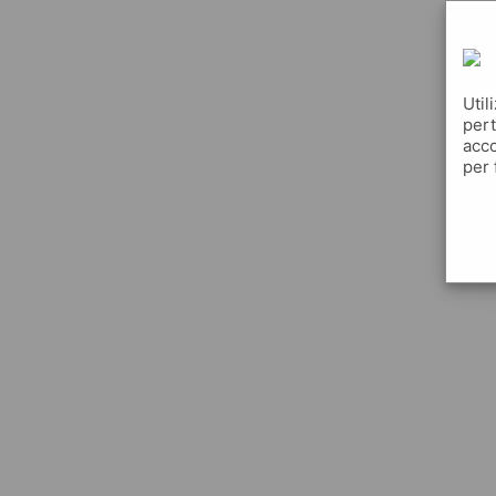
Util
pert
acco
per 