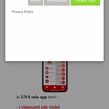
Rifiuta
Impostazioni
Accetta Tutto
scarica gratis
Privacy Policy
FACILE, VELOCE GRATIS
in
UNA sola app
trovi :
- i ristoranti più vicini