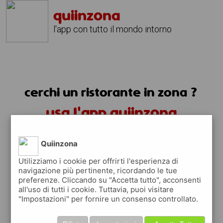
quiinzona
l'app con tutto il mondo intorno
cerchi un ristorante in zona ?
usa l'app quiinzona
Quiinzona
Utilizziamo i cookie per offrirti l'esperienza di
navigazione più pertinente, ricordando le tue
preferenze. Cliccando su "Accetta tutto", acconsenti
ristoranti in zona
all'uso di tutti i cookie. Tuttavia, puoi visitare
"Impostazioni" per fornire un consenso controllato.
trovi i ristoranti più vicino a te e tutti i
posti dove mangiare vicino a te