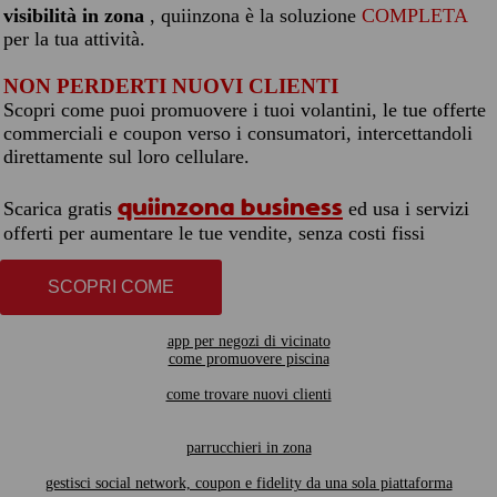
visibilità in zona
, quiinzona è la soluzione
COMPLETA
per la tua attività.
NON PERDERTI NUOVI CLIENTI
Scopri come puoi promuovere i tuoi volantini, le tue offerte
commerciali e coupon verso i consumatori, intercettandoli
direttamente sul loro cellulare.
quiinzona business
Scarica gratis
ed usa i servizi
offerti per aumentare le tue vendite, senza costi fissi
SCOPRI COME
app per negozi di vicinato
come promuovere piscina
come trovare nuovi clienti
parrucchieri in zona
gestisci social network, coupon e fidelity da una sola piattaforma