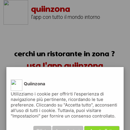
quiinzona
l'app con tutto il mondo intorno
cerchi un ristorante in zona ?
usa l'app quiinzona
Quiinzona
Utilizziamo i cookie per offrirti l'esperienza di
navigazione più pertinente, ricordando le tue
preferenze. Cliccando su "Accetta tutto", acconsenti
ristoranti in zona
all'uso di tutti i cookie. Tuttavia, puoi visitare
"Impostazioni" per fornire un consenso controllato.
trovi i ristoranti più vicino a te e tutti i
posti dove mangiare vicino a te