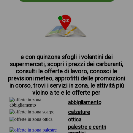
e con quinzona sfogli i volantini dei
supermercati, scopri i prezzi dei carburanti,
consulti le offerte di lavoro, conosci le
previsioni meteo, approfitti delle promozioni
in corso, trovi i servizi in zona, le attività più
vicino a te e le offerte per
abbigliamento
calzature
ottica
palestre e centri