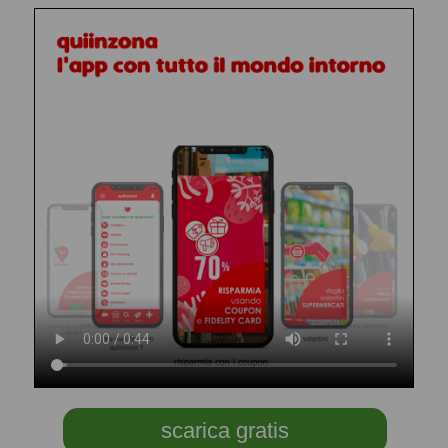
scarica gratis