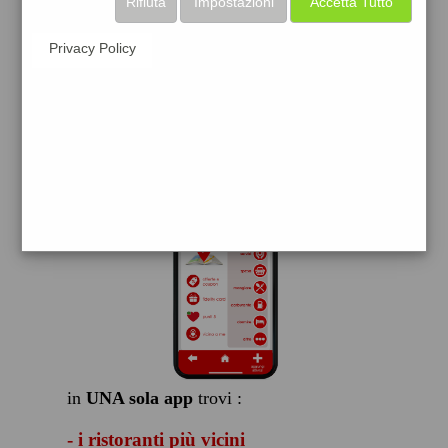
Rifiuta
Impostazioni
Accetta Tutto
scarica gratis
Privacy Policy
FACILE, VELOCE GRATIS
in
UNA sola app
trovi :
- i ristoranti più vicini