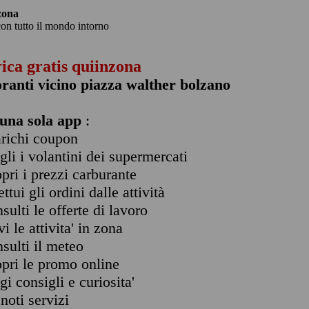
zona
con tutto il mondo intorno
rica gratis quiinzona
oranti vicino piazza walther bolzano
una sola app
:
arichi coupon
ogli i volantini dei supermercati
opri i prezzi carburante
ettui gli ordini dalle attività
nsulti le offerte di lavoro
vi le attivita' in zona
nsulti il meteo
opri le promo online
ggi consigli e curiosita'
enoti servizi