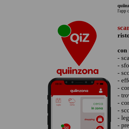
quiin
l'app 
sca
rist
con 
- sc
- sf
- sc
- eff
- co
- tro
- co
- sc
- le
- pr