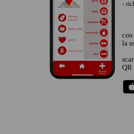
- ri
co
la u
sca
QR 