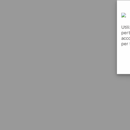
Util
pert
acco
per 