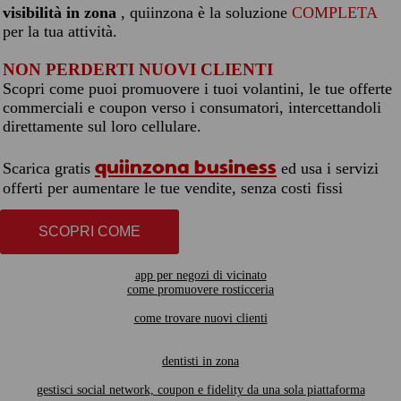
visibilità in zona
, quiinzona è la soluzione
COMPLETA
per la tua attività.
NON PERDERTI NUOVI CLIENTI
Scopri come puoi promuovere i tuoi volantini, le tue offerte
commerciali e coupon verso i consumatori, intercettandoli
direttamente sul loro cellulare.
quiinzona business
Scarica gratis
ed usa i servizi
offerti per aumentare le tue vendite, senza costi fissi
SCOPRI COME
app per negozi di vicinato
come promuovere rosticceria
come trovare nuovi clienti
dentisti in zona
gestisci social network, coupon e fidelity da una sola piattaforma