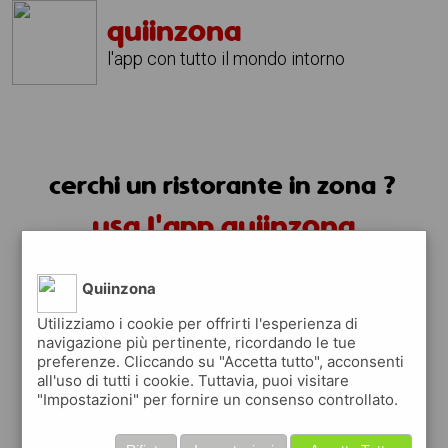
quiinzona
l'app con tutto il mondo intorno
cerchi un ristorante in zona ?
usa l'app quiinzona
Quiinzona
Utilizziamo i cookie per offrirti l'esperienza di
navigazione più pertinente, ricordando le tue
preferenze. Cliccando su "Accetta tutto", acconsenti
ristoranti in zona
all'uso di tutti i cookie. Tuttavia, puoi visitare
"Impostazioni" per fornire un consenso controllato.
trovi i ristoranti più vicino a te e tutti i
posti dove mangiare vicino a te