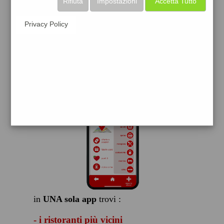
Rifiuta
Impostazioni
Accetta Tutto
scarica gratis
Privacy Policy
FACILE, VELOCE GRATIS
in
UNA sola app
trovi :
- i ristoranti più vicini