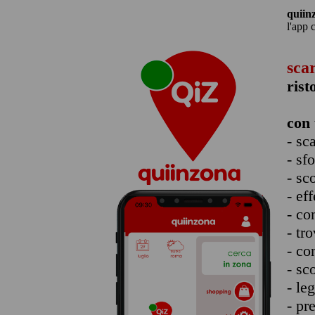
quiin
l'app 
sca
rist
con 
- sc
- sf
- sc
- eff
- co
- tro
- co
- sc
- le
- pr