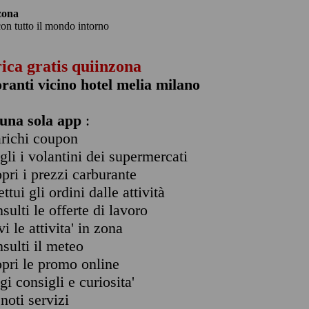
zona
con tutto il mondo intorno
rica gratis quiinzona
oranti vicino hotel melia milano
una sola app
:
arichi coupon
ogli i volantini dei supermercati
opri i prezzi carburante
ettui gli ordini dalle attività
nsulti le offerte di lavoro
vi le attivita' in zona
nsulti il meteo
opri le promo online
ggi consigli e curiosita'
enoti servizi