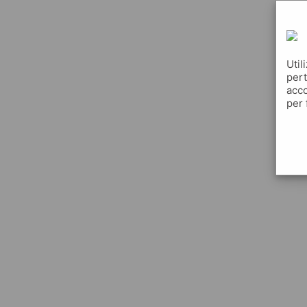
Util
pert
acco
per 