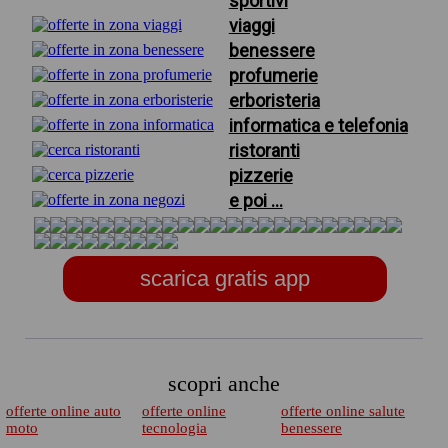
sportivi
viaggi
benessere
profumerie
erboristeria
informatica e telefonia
ristoranti
pizzerie
e poi ...
scarica gratis app
scopri anche
offerte online auto
offerte online
offerte online salute
moto
tecnologia
benessere