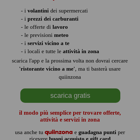
- i
volantini
dei supermercati
- i
prezzi dei carburanti
- le offerte di
lavoro
- le previsioni
meteo
- i
servizi vicino a te
- i locali e tutte le
attività in zona
scarica l'app e la prossima volta non dovrai cercare
'ristorante vicino a me'
, ma ti basterà usare
quiinzona
scarica gratis
il modo più semplice per trovare offerte,
attività e servizi in zona
quiinzona
usa anche tu
e
guadagna punti
per
ricevere
buoni acquisto e gift card